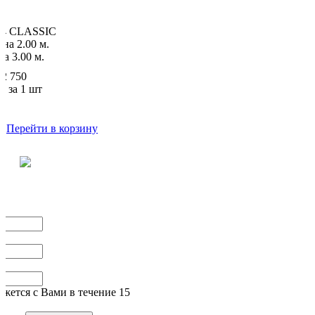
64 CLASSIC
ина
2.00 м.
на
3.00 м.
32 750
а за 1 шт
и
Перейти в корзину
жется с Вами в течение 15