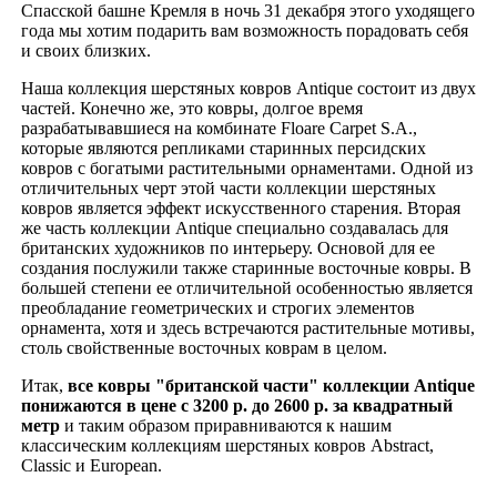
Спасской башне Кремля в ночь 31 декабря этого уходящего
года мы хотим подарить вам возможность порадовать себя
и своих близких.
Наша коллекция шерстяных ковров Antique состоит из двух
частей. Конечно же, это ковры, долгое время
разрабатывавшиеся на комбинате Floare Carpet S.A.,
которые являются репликами старинных персидских
ковров с богатыми растительными орнаментами. Одной из
отличительных черт этой части коллекции шерстяных
ковров является эффект искусственного старения. Вторая
же часть коллекции Antique специально создавалась для
британских художников по интерьеру. Основой для ее
создания послужили также старинные восточные ковры. В
большей степени ее отличительной особенностью является
преобладание геометрических и строгих элементов
орнамента, хотя и здесь встречаются растительные мотивы,
столь свойственные восточных коврам в целом.
Итак,
все ковры "британской части" коллекции Antique
понижаются в цене с 3200 р. до 2600 р. за квадратный
метр
и таким образом приравниваются к нашим
классическим коллекциям шерстяных ковров Abstract,
Classic и European.