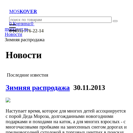
MOS
KOVER
0
Корзина:
0
moskover.ru
8 (495) 776-22-14
Новости
Зимняя распродажа
Новости
Последние известия
Зимняя распродажа
30.11.2013
Наступает время, которое для многих детей ассоциируется
с порой Деда Мороза, долгожданными новогодними
подарками и походами на каток, а для многих взрослых - с
многочасовыми пробками на занесенных снегом дорогах и
предновогодней сутолокой в торговых центрах в поисках