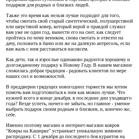
подарков для родных и близких людей.
Также это время как нельзя лучше подходит для того,
чтобы смотать свой старый синтетический, полушерстяной
или шерстяной ковер, который верой и правдой служил
вам уже не один год, вынести его на снег, как следует
пройтись по нему веником, снова смотать и отвезти на
дачу, положить в баню или же на далекую антресоль, если
вам жаль с ним расставаться насовсем.
Как дети, так и взрослые одинаково радуются хорошему и
долгожданному подарку к Новому Году. В нашем магазине
сложилась добрая традиция - радовать клиентов по мере
наших сил и возможностей.
В преддверии грядущих новогодних торжеств мы хотим
помочь вам подготовиться к ним как можно лучше. Что
нужней всего в конце декабря, в последние дни уходящего
года? Везде успеть, ничего не забыть, но главное - умение
выбрать подарок своим родным и близким, и, конечно же,
себе.
Именно поэтому магазин и интернет-магазин ковров
"Ковры на Каширке" устраивает уникальную зимнюю
распродажу. С 1 декабря до последнего боя курантов на